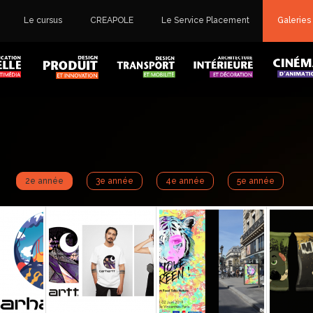
Le cursus
CREAPOLE
Le Service Placement
Galeries
2e année
3e année
4e année
5e année