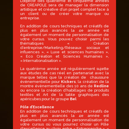
L’objectif des quatrième et cinquième années
de CREAPOLE sera de manager la dimension
artistique et créative d’un projet complet face à
un client ou de créer votre marque ou
entreprise.
En addition de cours techniques et créatifs de
plus en plus avancés la 4e année est
également un moment de personnalisation de
votre cursus. Vous pouvez choisir parmi les
thématiques « Création
d’entreprise/Marketing/Réseaux sociaux et
influences », « Luxe et sciences humaines »,
« Eco Création et Sciences Humaines »,
« Internationalisation ».
La quatrième année est régulièrement sujette
aux études de cas réel en partenariat avec la
marque telles que la création de chaussure
évènementielle pour
Kickers
, la création de la
montre évènementielle des 10 ans de
Redline
ou encore la création d’habillages de produits
textiles et Art de la table graphiques des
apéricubes pour le groupe
Bel
Pôle d’Excellence
En addition de cours techniques et créatifs de
plus en plus avancés la 4e année est
également un moment de personnalisation de
votre cursus où vous pourrez choisir un Pôle
d’excellence au choix entre « Entreprendre », «