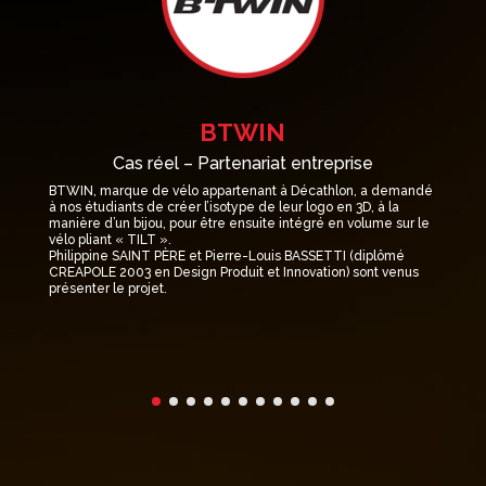
BTWIN
Cas réel – Partenariat entreprise
BTWIN, marque de vélo appartenant à Décathlon, a demandé
Po
à nos étudiants de créer l’isotype de leur logo en 3D, à la
BA
manière d’un bijou, pour être ensuite intégré en volume sur le
d’
vélo pliant « TILT ».
gr
Philippine SAINT PÈRE et Pierre-Louis BASSETTI (diplômé
mi
CREAPOLE 2003 en Design Produit et Innovation) sont venus
présenter le projet.