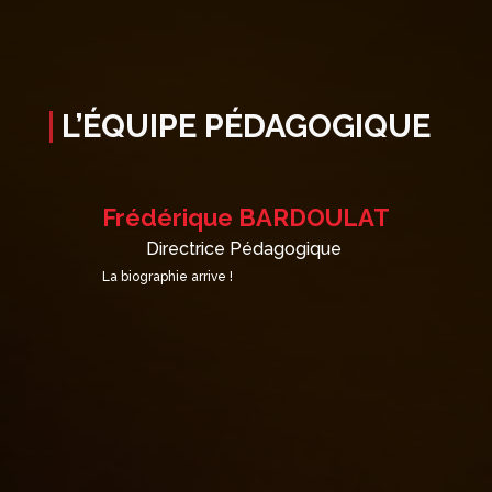
L’ÉQUIPE PÉDAGOGIQUE
Frédérique BARDOULAT
Directrice Pédagogique
La biographie arrive !
Ph
de
ag
t
Fr
ux,
Il
le
co
F
« 
du