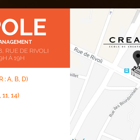
POLE
MANAGEMENT
 RUE DE RIVOLI
 9H À 19H
 : A, B, D)
 11, 14)