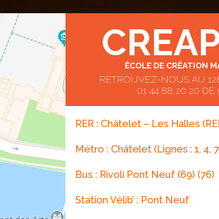
CREA
ÉCOLE DE CRÉATION 
RETROUVEZ-NOUS AU 128,
01 44 88 20 20 DE
RER : Châtelet – Les Halles (RER
Métro : Châtelet (Lignes : 1, 4, 7,
Bus : Rivoli Pont Neuf (69) (76)
Station Vélib’ : Pont Neuf