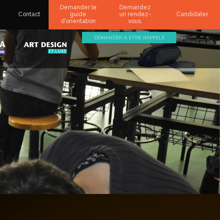
Demander le
Demandez
Contact
guide
un rendez-
Candidater
d’orientation
vous.
DEMANDER À ÊTRE RAPPELÉ